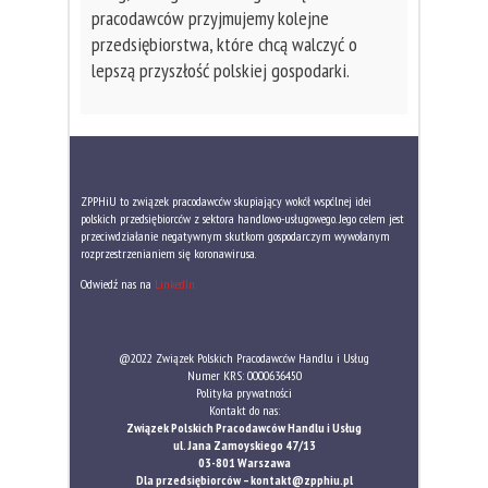
pracodawców przyjmujemy kolejne
przedsiębiorstwa, które chcą walczyć o
lepszą przyszłość polskiej gospodarki.
ZPPHiU to związek pracodawców skupiający wokół wspólnej idei
polskich przedsiębiorców z sektora handlowo-usługowego. Jego celem jest
przeciwdziałanie negatywnym skutkom gospodarczym wywołanym
rozprzestrzenianiem się koronawirusa.
Odwiedź nas na
LinkedIn
@2022 Związek Polskich Pracodawców Handlu i Usług
Numer KRS: 0000636450
Polityka prywatności
Kontakt do nas:
Związek Polskich Pracodawców Handlu i Usług
ul. Jana Zamoyskiego 47/13
03-801 Warszawa
Dla przedsiębiorców –
kontakt@zpphiu.pl