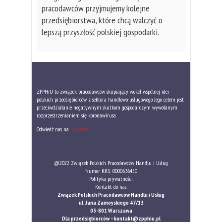
pracodawców przyjmujemy kolejne
przedsiębiorstwa, które chcą walczyć o
lepszą przyszłość polskiej gospodarki.
ZPPHiU to związek pracodawców skupiający wokół wspólnej idei
polskich przedsiębiorców z sektora handlowo-usługowego. Jego celem jest
przeciwdziałanie negatywnym skutkom gospodarczym wywołanym
rozprzestrzenianiem się koronawirusa.
Odwiedź nas na
LinkedIn
@2022 Związek Polskich Pracodawców Handlu i Usług
Numer KRS: 0000636450
Polityka prywatności
Kontakt do nas:
Związek Polskich Pracodawców Handlu i Usług
ul. Jana Zamoyskiego 47/13
03-801 Warszawa
Dla przedsiębiorców –
kontakt@zpphiu.pl