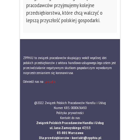
pracodawców przyjmujemy kolejne
przedsiębiorstwa, które chcą walczyć o
lepszą przyszłość polskiej gospodarki.
ZPPHiU to związek pracodawców skupiający wokół wspólnej idei
polskich przedsiębiorców z sektora handlowo-usługowego. Jego celem jest
przeciwdziałanie negatywnym skutkom gospodarczym wywołanym
rozprzestrzenianiem się koronawirusa.
Odwiedź nas na
LinkedIn
@2022 Związek Polskich Pracodawców Handlu i Usług
Numer KRS: 0000636450
Polityka prywatności
Kontakt do nas:
Związek Polskich Pracodawców Handlu i Usług
ul. Jana Zamoyskiego 47/13
03-801 Warszawa
Dla przedsiębiorców –
kontakt@zpphiu.pl