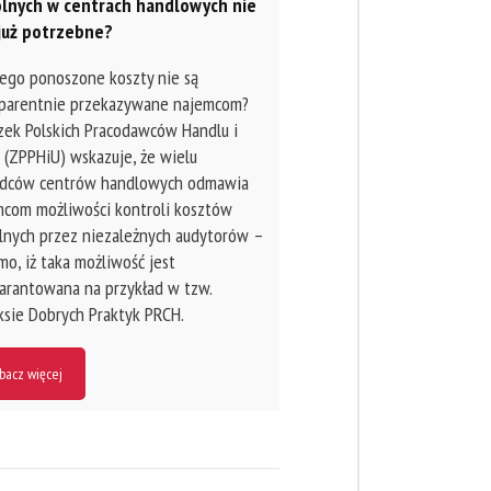
lnych w centrach handlowych nie
 już potrzebne?
ego ponoszone koszty nie są
sparentnie przekazywane najemcom?
ek Polskich Pracodawców Handlu i
 (ZPPHiU) wskazuje, że wielu
ądców centrów handlowych odmawia
com możliwości kontroli kosztów
nych przez niezależnych audytorów –
o, iż taka możliwość jest
rantowana na przykład w tzw.
sie Dobrych Praktyk PRCH.
bacz więcej