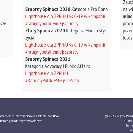
Zależ
Srebrny Spinacz 2020
Kategoria Pro Bono
najwi
Lighthouse dla ZPPHiU vs C-19 w kampanii
usług
ksze
#ratujmypolskiemiejscapracy
prac
Złoty Spinacz 2020
Kategoria Moda i styl
przed
życia
lepsz
Lighthouse dla ZPPHiU vs C-19 w kampanii
#ratujmypolskiemiejscapracy
Srebrny Spinacz 2021
Kategoria Advocacy i Public Affairs
Lighthouse dla ZPPHiU
#RatujmyPolskieMiejscaPracy
ei polskich przedsiębiorców z sektora handlowo-
@2022 Związek Polski
 skutkom gospodarczym wywołanym
Numer 
Polit
Ko