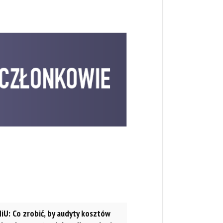
iU: Co zrobić, by audyty kosztów