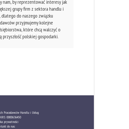
y nam, by reprezentować interesy jak
ększej grupy firm z sektora handlu i
, dlatego do naszego związku
odawców przyjmujemy kolejne
siębiorstwa, które chcą walczyć o
ą przyszłość polskiej gospodarki.
ch Pracodawców Handlu i Usług
KRS: 0000636450
yka prywatności
ntakt do nas: