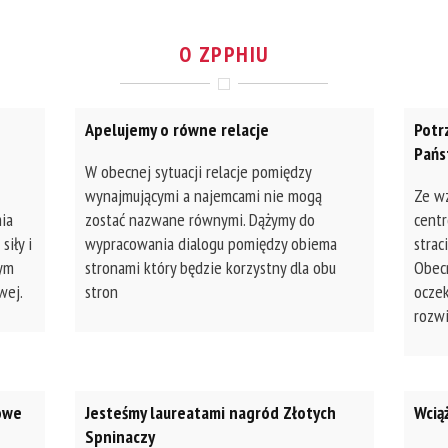
O ZPPHIU
Apelujemy o równe relacje
Potr
Pańs
W obecnej sytuacji relacje pomiędzy
wynajmującymi a najemcami nie mogą
Ze w
ia
zostać nazwane równymi. Dążymy do
centr
siły i
wypracowania dialogu pomiędzy obiema
strac
ym
stronami który będzie korzystny dla obu
Obec
wej.
stron
ocze
rozwi
owe
Jesteśmy laureatami nagród Złotych
Wcią
Spninaczy