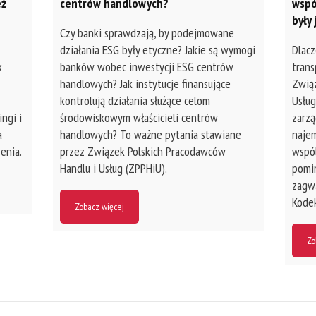
eż
centrów handlowych?
wspó
były
Czy banki sprawdzają, by podejmowane
działania ESG były etyczne? Jakie są wymogi
Dlacz
k
banków wobec inwestycji ESG centrów
tran
handlowych? Jak instytucje finansujące
Związ
kontrolują działania służące celom
Usług
ngi i
środowiskowym właścicieli centrów
zarz
a
handlowych? To ważne pytania stawiane
najem
enia.
przez Związek Polskich Pracodawców
wspól
Handlu i Usług (ZPPHiU).
pomim
zagwa
Kodek
Zobacz więcej
Zo