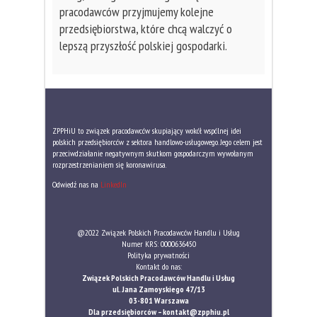
pracodawców przyjmujemy kolejne
przedsiębiorstwa, które chcą walczyć o
lepszą przyszłość polskiej gospodarki.
ZPPHiU to związek pracodawców skupiający wokół wspólnej idei
polskich przedsiębiorców z sektora handlowo-usługowego. Jego celem jest
przeciwdziałanie negatywnym skutkom gospodarczym wywołanym
rozprzestrzenianiem się koronawirusa.
Odwiedź nas na
LinkedIn
@2022 Związek Polskich Pracodawców Handlu i Usług
Numer KRS: 0000636450
Polityka prywatności
Kontakt do nas:
Związek Polskich Pracodawców Handlu i Usług
ul. Jana Zamoyskiego 47/13
03-801 Warszawa
Dla przedsiębiorców –
kontakt@zpphiu.pl