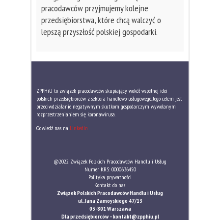
pracodawców przyjmujemy kolejne
przedsiębiorstwa, które chcą walczyć o
lepszą przyszłość polskiej gospodarki.
ZPPHiU to związek pracodawców skupiający wokół wspólnej idei
polskich przedsiębiorców z sektora handlowo-usługowego. Jego celem jest
przeciwdziałanie negatywnym skutkom gospodarczym wywołanym
rozprzestrzenianiem się koronawirusa.
Odwiedź nas na
LinkedIn
@2022 Związek Polskich Pracodawców Handlu i Usług
Numer KRS: 0000636450
Polityka prywatności
Kontakt do nas:
Związek Polskich Pracodawców Handlu i Usług
ul. Jana Zamoyskiego 47/13
03-801 Warszawa
Dla przedsiębiorców –
kontakt@zpphiu.pl