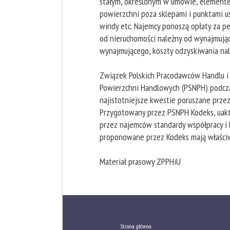
stałym, określonym w umowie, elemente
powierzchni poza sklepami i punktami usł
windy etc. Najemcy ponoszą opłaty za per
od nieruchomości należny od wynajmując
wynajmującego, koszty odzyskiwania nale
Związek Polskich Pracodawców Handlu i
Powierzchni Handlowych (PSNPH) podcz
najistotniejsze kwestie poruszane prze
Przygotowany przez PSNPH Kodeks, uakt
przez najemców standardy współpracy i 
proponowane przez Kodeks mają właściw
Materiał prasowy ZPPHiU
Strona główna