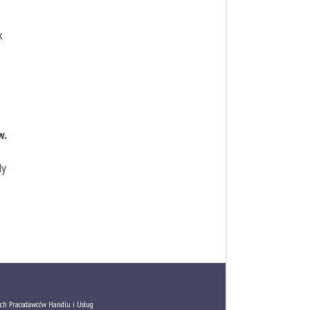
k
w.
dy
ch Pracodawców Handlu i Usług