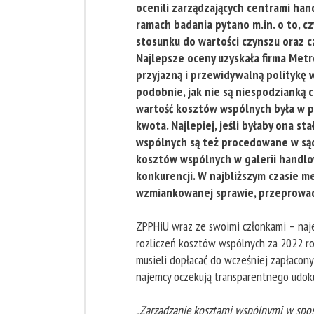
ocenili zarządzających centrami ha
ramach badania pytano m.in. o to, c
stosunku do wartości czynszu oraz c
Najlepsze oceny uzyskała firma Metr
przyjazną i przewidywalną politykę 
podobnie, jak nie są niespodzianką 
wartość kosztów wspólnych była w pe
kwota. Najlepiej, jeśli byłaby ona 
wspólnych są też procedowane w sąd
kosztów wspólnych w galerii handlow
konkurencji. W najbliższym czasie 
wzmiankowanej sprawie, przeprowad
ZPPHiU wraz ze swoimi członkami – naj
rozliczeń kosztów wspólnych za 2022 ro
musieli dopłacać do wcześniej zapłacon
najemcy oczekują transparentnego udo
„Zarządzanie kosztami wspólnymi w spos