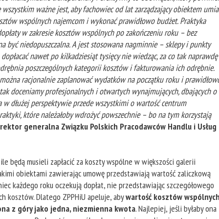
de wszystkim ważne jest, aby fachowiec od lat zarządzający obiektem umia
osztów wspólnych najemcom i wykonać prawidłowo budżet. Praktyka
dopłaty w zakresie kosztów wspólnych po zakończeniu roku – bez
 być niedopuszczalna. A jest stosowana nagminnie – sklepy i punkty
płacać nawet po kilkadziesiąt tysięcy nie wiedząc, za co tak naprawdę
drębnia poszczególnych kategorii kosztów i fakturowania ich odrębnie.
ie można racjonalnie zaplanować wydatków na początku roku i prawidłow
 tak doceniamy profesjonalnych i otwartych wynajmujących, dbających o
, a w dłużej perspektywie przede wszystkimi o wartość centrum
aktyki, które należałoby wdrożyć powszechnie – bo na tym korzystają
yrektor generalna Związku Polskich Pracodawców Handlu i Usług
le będą musieli zapłacić za koszty wspólne w większości galerii
takimi obiektami zawierając umowę przedstawiają wartość zaliczkową
niec każdego roku oczekują dopłat, nie przedstawiając szczegółowego
ych kosztów. Dlatego ZPPHiU apeluje, aby
wartość kosztów wspólnyc
ona z góry jako jedna, niezmienna kwota
. Najlepiej, jeśli byłaby ona