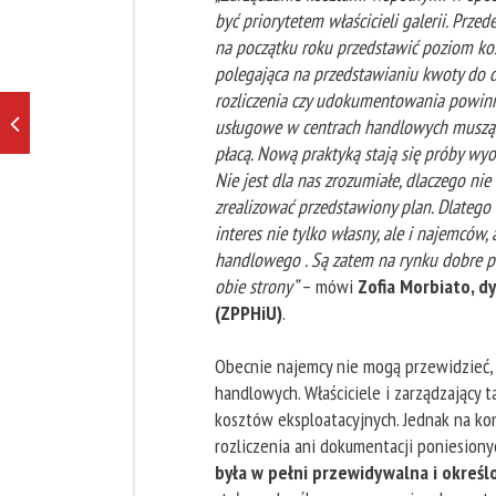
być priorytetem właścicieli galerii. Prze
na początku roku przedstawić poziom k
polegająca na przedstawianiu kwoty do 
rozliczenia czy udokumentowania powinna
usługowe w centrach handlowych muszą do
płacą. Nową praktyką stają się próby wyo
Nie jest dla nas zrozumiałe, dlaczego n
zrealizować przedstawiony plan. Dlatego
interes nie tylko własny, ale i najemców
handlowego . Są zatem na rynku dobre pr
obie strony”
– mówi
Zofia Morbiato, d
(ZPPHiU)
.
Obecnie najemcy nie mogą przewidzieć, i
handlowych. Właściciele i zarządzający 
kosztów eksploatacyjnych. Jednak na ko
rozliczenia ani dokumentacji poniesion
była w pełni przewidywalna i określ