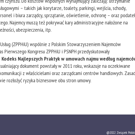
m czynszu. Do kosztów wspólnych wynajmujący zaliczają: utrzymanie
ugowymi – takich jak korytarze, toalety, parkingi, wejścia, schody,
sonel i biura zarządcy, sprzątanie, oświetlenie, ochronę – oraz podate
ego. Najemcy muszą też pokrywać kary administracyjne nałożone na
żności, ubezpieczenia, itp.
 Usług (ZPPHiU) wspólnie z Polskim Stowarzyszeniem Najemców
as Pierwszego Kongresu ZPPHiU i PSNPH przedyskutowały
z
Kodeks Najlepszych Praktyk w umowach najmu według najemcó
ualniający dokument powstały w 2011 roku, wskazuje na oczekiwane
komunikacji z właścicielami oraz zarządcami centrów handlowych. Zasa
ie rozłożyć ryzyka biznesowe obu stron umowy.
@2022 Związek Polski