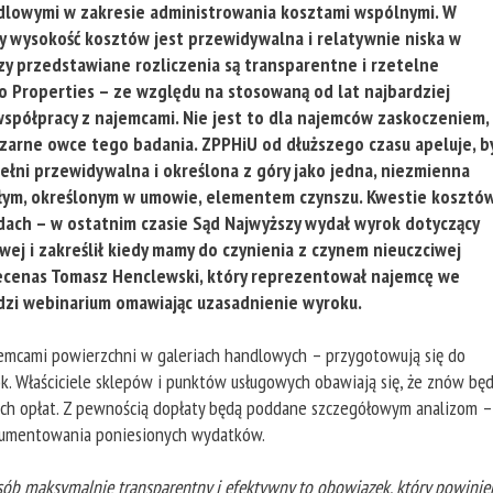
ndlowymi w zakresie administrowania kosztami wspólnymi. W
zy wysokość kosztów jest przewidywalna i relatywnie niska w
zy przedstawiane rozliczenia są transparentne i rzetelne
o Properties – ze względu na stosowaną od lat najbardziej
współpracy z najemcami. Nie jest to dla najemców zaskoczeniem,
czarne owce tego badania. ZPPHiU od dłuższego czasu apeluje, b
łni przewidywalna i określona z góry jako jedna, niezmienna
stałym, określonym w umowie, elementem czynszu. Kwestie kosztó
ach – w ostatnim czasie Sąd Najwyższy wydał wyrok dotyczący
ej i zakreślił kiedy mamy do czynienia z czynem nieuczciwej
mecenas Tomasz Henclewski, który reprezentował najemcę we
zi webinarium omawiając uzasadnienie wyroku.
emcami powierzchni w galeriach handlowych – przygotowują się do
k. Właściciele sklepów i punktów usługowych obawiają się, że znów bę
ych opłat. Z pewnością dopłaty będą poddane szczegółowym analizom –
kumentowania poniesionych wydatków.
ób maksymalnie transparentny i efektywny to obowiązek, który powinie