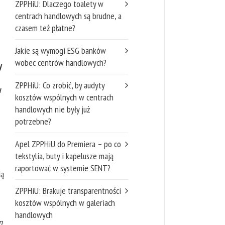
ZPPHiU: Dlaczego toalety w
centrach handlowych są brudne, a
czasem też płatne?
Jakie są wymogi ESG banków
wobec centrów handlowych?
y
ZPPHiU: Co zrobić, by audyty
w
kosztów wspólnych w centrach
handlowych nie były już
potrzebne?
Apel ZPPHiU do Premiera – po co
tekstylia, buty i kapelusze mają
raportować w systemie SENT?
dą
ZPPHiU: Brakuje transparentności
kosztów wspólnych w galeriach
handlowych
n