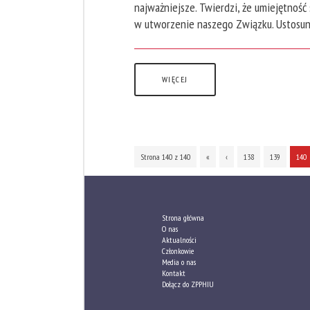
najważniejsze. Twierdzi, że umiejętność
w utworzenie naszego Związku. Ustosunko
WIĘCEJ
Strona 140 z 140
«
‹
138
139
140
Strona główna
O nas
Aktualności
Członkowie
Media o nas
Kontakt
Dołącz do ZPPHIU