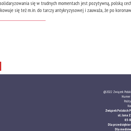
 solidaryzowania się w trudnych momentach jest pozytywną, polską cech
wuje się też m.in. do tarczy antykryzysowej i zauważa, że po koronawi
@2022 Związek Polski
Numer 
Polit
Ko
Związek Polskich 
ul. Jana
03-
Dla przedsiębio
Dla mediów