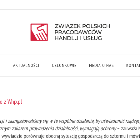
S
AKTUALNOŚCI
CZŁONKOWIE
MEDIA O NAS
KONTA
e z Wnp.pl
acji i zaangażowaliśmy się w te wspólne działania, by uświadomić rządzą
ktycznym zakazem prowadzenia działalności, wymagają ochrony
– zauważa M
wywiadzie porównuje obecną sytuację gospodarczą do sztormu i mówi, co