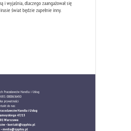
ą i wyjaśnia, dlaczego zaangażował się
rusie świat będzie zupełnie inny.
ch Pracodawców Handlu i Usług
KRS: 0000636450
yka prywatności
ntakt do nas:
Pracodawców Handlu i Usług
 Zamoyskiego 47/13
801 Warszawa
rców –
kontakt@zpphiu.pl
 –
media@zpphiu.pl