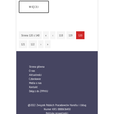
WIĘCEJ
Strona 120 z 140
«
‹
118
119
120
121
122
›
»
Strona główna
O nas
Aktualności
Członkowie
Media o nas
Kontakt
Dołącz do ZPPHIU
@2022 Związek Polskich Pracodawców Handlu i Usług
Numer KRS: 0000636450
Polityka prywatności