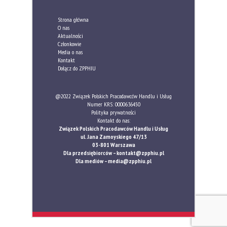
Strona główna
O nas
Aktualności
Członkowie
Media o nas
Kontakt
Dołącz do ZPPHIU
@2022 Związek Polskich Pracodawców Handlu i Usług
Numer KRS: 0000636450
Polityka prywatności
Kontakt do nas:
Związek Polskich Pracodawców Handlu i Usług
ul. Jana Zamoyskiego 47/13
03-801 Warszawa
Dla przedsiębiorców –
kontakt@zpphiu.pl
Dla mediów –
media@zpphiu.pl