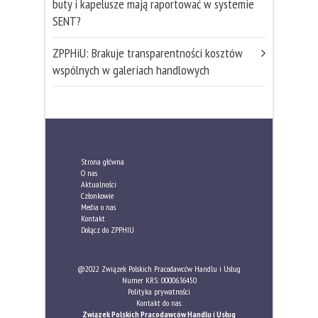
buty i kapelusze mają raportować w systemie
SENT?
ZPPHiU: Brakuje transparentności kosztów
wspólnych w galeriach handlowych
Strona główna
O nas
Aktualności
Członkowie
Media o nas
Kontakt
Dołącz do ZPPHIU
@2022 Związek Polskich Pracodawców Handlu i Usług
Numer KRS: 0000636450
Polityka prywatności
Kontakt do nas:
Związek Polskich Pracodawców Handlu i Usług