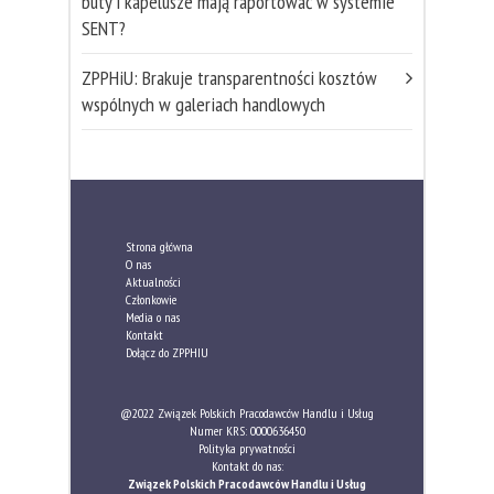
buty i kapelusze mają raportować w systemie
SENT?
ZPPHiU: Brakuje transparentności kosztów
wspólnych w galeriach handlowych
Strona główna
O nas
Aktualności
Członkowie
Media o nas
Kontakt
Dołącz do ZPPHIU
@2022 Związek Polskich Pracodawców Handlu i Usług
Numer KRS: 0000636450
Polityka prywatności
Kontakt do nas:
Związek Polskich Pracodawców Handlu i Usług