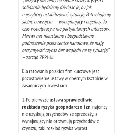
„Wszyscy bierzemy na siebie koszty kryzysu i
solidarnie będziemy dźwigać je, by jak
najszybciej ustabilizować sytuację. Potrzebujemy
siebie nawzajem – wynajmujący i najemcy. To
czas współpracy a nie partykularnych interesów.
Martwi nas nieustanne i bezpodstawne
podnoszenie przez centra handlowe, że mają
otrzymywać czynsz bez względu na tę sytuację.”
–
zarząd ZPPHiU.
Dla ratowania polskich firm kluczowe jest
pozostawienie ustawy w obecnym kształcie w
zasadniczych kwestiach:
1. Po pierwsze ustawa
sprawiedliwie
rozkłada ryzyka gospodarcze tzn
. najemcy
nie uzyskują przychodów ze sprzedaży, a
wynajmujący nie otrzymują przychodów z
czynszu, taki rozkład ryzyka wprost