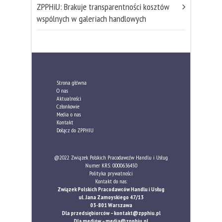
ZPPHiU: Brakuje transparentności kosztów
wspólnych w galeriach handlowych
Strona główna
O nas
Aktualności
Członkowie
Media o nas
Kontakt
Dołącz do ZPPHIU
@2022 Związek Polskich Pracodawców Handlu i Usług
Numer KRS: 0000636450
Polityka prywatności
Kontakt do nas:
Związek Polskich Pracodawców Handlu i Usług
ul. Jana Zamoyskiego 47/13
03-801 Warszawa
Dla przedsiębiorców –
kontakt@zpphiu.pl
Dla mediów –
media@zpphiu.pl