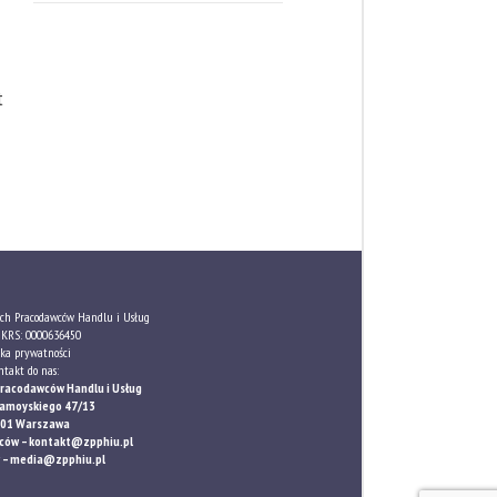
t
ch Pracodawców Handlu i Usług
KRS: 0000636450
yka prywatności
ntakt do nas:
Pracodawców Handlu i Usług
 Zamoyskiego 47/13
801 Warszawa
rców –
kontakt@zpphiu.pl
 –
media@zpphiu.pl