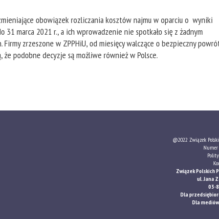
 zmieniające obowiązek rozliczania kosztów najmu w oparciu o wyniki
31 marca 2021 r., a ich wprowadzenie nie spotkało się z żadnym
ch. Firmy zrzeszone w ZPPHiU, od miesięcy walczące o bezpieczny powró
ą, że podobne decyzje są możliwe również w Polsce.
@2022 Związek Polski
Numer 
Polit
Ko
Związek Polskich 
ul. Jana
03-
Dla przedsiębio
Dla mediów