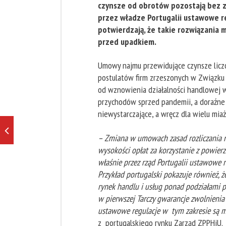
czynsze od obrotów pozostają bez 
przez władze Portugalii ustawowe r
potwierdzają, że takie rozwiązania m
przed upadkiem.
Umowy najmu przewidujące czynsze lic
postulatów firm zrzeszonych w Związku 
od wznowienia działalności handlowej w
przychodów sprzed pandemii, a doraźne
niewystarczające, a wręcz dla wielu mia
– Zmiana w umowach zasad rozliczania
n
wysokości opłat za korzystanie z powierz
właśnie przez rząd Portugalii ustawowe r
Przykład portugalski pokazuje również,
rynek handlu i usług ponad podziałami p
w pierwszej Tarczy gwarancje zwolnienia
ustawowe regulacje w
tym zakresie są m
z portugalskiego rynku Zarząd ZPPHiU.