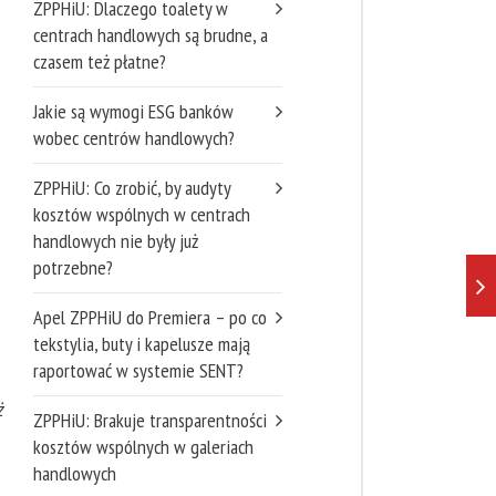
ZPPHiU: Dlaczego toalety w
centrach handlowych są brudne, a
czasem też płatne?
Jakie są wymogi ESG banków
wobec centrów handlowych?
ZPPHiU: Co zrobić, by audyty
kosztów wspólnych w centrach
handlowych nie były już
potrzebne?
Apel ZPPHiU do Premiera – po co
tekstylia, buty i kapelusze mają
raportować w systemie SENT?
ż
ZPPHiU: Brakuje transparentności
kosztów wspólnych w galeriach
handlowych