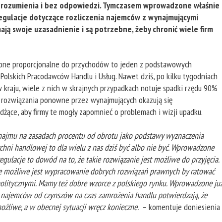
zrozumienia i bez odpowiedzi. Tymczasem wprowadzone właśnie
egulacje dotyczące rozliczenia najemców z wynajmującymi
ają swoje uzasadnienie i są potrzebne, żeby chronić wiele firm
zone proporcjonalne do przychodów to jeden z podstawowych
Polskich Pracodawców Handlu i Usług. Nawet dziś, po kilku tygodniach
 kraju, wiele z nich w skrajnych przypadkach notuje spadki rzędu 90%
 rozwiązania ponowne przez wynajmujących okazują się
żdżące, aby firmy te mogły zapomnieć o problemach i wizji upadku.
ajmu na zasadach procentu od obrotu jako podstawy wyznaczenia
chni handlowej to dla wielu z nas dziś być albo nie być. Wprowadzone
egulacje to dowód na to, że takie rozwiązanie jest możliwe do przyjęcia.
 że możliwe jest wypracowanie dobrych rozwiązań prawnych by ratować
olitycznymi. Mamy też dobre wzorce z polskiego rynku. Wprowadzone ju
 najemców od czynszów na czas zamrożenia handlu potwierdzają, że
ożliwe, a w obecnej sytuacji wręcz konieczne.
– komentuje doniesienia