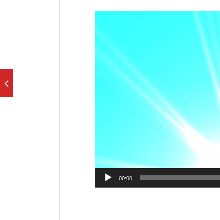
Odtwarzacz
video
00:00