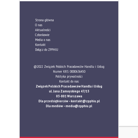
Strona główna
O nas
Aktualności
Członkowie
Media o nas
Kontakt
Dołącz do ZPPHIU
@2022 Związek Polskich Pracodawców Handlu i Usług
Numer KRS: 0000636450
Polityka prywatności
Kontakt do nas:
Związek Polskich Pracodawców Handlu i Usług
ul. Jana Zamoyskiego 47/13
03-801 Warszawa
Dla przedsiębiorców –
kontakt@zpphiu.pl
Dla mediów –
media@zpphiu.pl