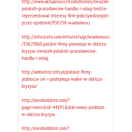
http://www.aktualnosci24.com/biznes/zwiazek-
polskich-pracodawcow-handlu-i-uslug-bedzie-
reprezentowal-interesy-firm-pokrzywdzonych-
przez-epidemie/930258-wiadomosci
http://infostrefa.com/infostrefa/pl/wiadomosci
/35625860,polskie-firmy-powoluja-w-obliczu-
kryzysu-zwiazek-polskich-pracodawcow-
handlu-i-uslug
http://ambiente.info.pl/polskie-firmy-
jednocza-sie-i-podejmuja-walke-w-obliczu-
kryzysu/
http://eurobuildcee.com/?
page=news&id=44191&link=nowy-podmiot-
w-obliczu-kryzysu
http://eurobuildcee.com/?