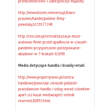
przedsiebiorstwo-i-zabezpieczyc-majatek/
http://www.biznes.newseria.pl/biuro-
prasowe/handel/polskie-firmy-
powolaly,b119177240
http://ceo.com.pl/restrukturyzacja-moze-
uratowac-firme-przed-upadloscia-w-czasach-
pandemii-przyspieszone-postepowanie-
ukladowe-w-7-krokach-61698
Media dotyczące handlu i branży retail:
http://www.propertynews.pl/centra-
handlowe/powstaje-zwiazek-polskich-
pracodawcow-handlu-i-uslug-wsrod-czlonkow-
apart-ccc-kazar-mediaexpert-ochnik-
reserved,80892.html