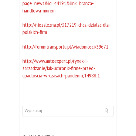
page=news&id=44191&link=branza-
handlowa-murem
http://niezalezna.pl/317219-chca-dzialac-dla-
polskich-firm
http://forumtransportu.pl/wiadomosci/39672
http://www.autoexpert.pl/rynek-i-
zarzadzanie/Jak-uchronic-firme-przed-
upadloscia-w-czasach-pandemii,14988,1