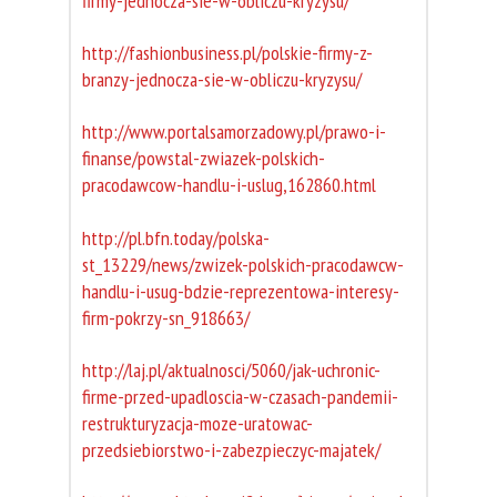
firmy-jednocza-sie-w-obliczu-kryzysu/
http://fashionbusiness.pl/polskie-firmy-z-
branzy-jednocza-sie-w-obliczu-kryzysu/
http://www.portalsamorzadowy.pl/prawo-i-
finanse/powstal-zwiazek-polskich-
pracodawcow-handlu-i-uslug,162860.html
http://pl.bfn.today/polska-
st_13229/news/zwizek-polskich-pracodawcw-
handlu-i-usug-bdzie-reprezentowa-interesy-
firm-pokrzy-sn_918663/
http://laj.pl/aktualnosci/5060/jak-uchronic-
firme-przed-upadloscia-w-czasach-pandemii-
restrukturyzacja-moze-uratowac-
przedsiebiorstwo-i-zabezpieczyc-majatek/