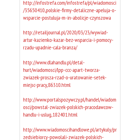
http://infostrefa.com/infostrefa/pl/wiadomosci
/35650410,polskie-firmy-detaliczne-apeluja-o-
wsparcie-postuluja-m-in-abolicje-czynszowa
http://retailjournal.pl/2020/03/23/wywiad-
artur-kazienko-kazar-bez-wsparcia-i-pomocy-
rzadu-upadnie-cala-branza/
http://www.dlahandlu.pl/detal-
hurt/wiadomosci/lpp-ccc-apart-tworza-
zwiazek-prosza-rzad-o-uratowanie-setek-
miejsc-pracy,86310.html
http://www.portalspozywczy.pl/handel/wiadom
osci/powstal-zwiazek-polskich-pracodawcow-
handlu-i-uslug,182401.html
http://www.wiadomoscihandlowe.pl/artykuly/pr
zedsiebiorcy-powolali-zwiazek-polskich-