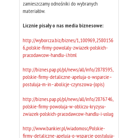
zamieszczamy odnośniki do wybranych
materiałów.
Licznie pisały o nas media biznesowe:
http://wyborcza.biz/biznes/1,100969,2580156
6,polskie-firmy-powolaly-zwiazek-polskich-
pracodawcow-handlu-i.html
http://biznes.pap.pl/pl/news/all/info/2878595,
polskie-firmy-detaliczne-apeluja-o-wsparcie–
postuluja-m-in–abolicje-czynszowa-(opis)
http://biznes.pap.pl/pl/news/all/info/2876746,
polskie-firmy-powoluja-w-obliczu-kryzysu-
zwiazek-polskich-pracodawcow-handlu-i-uslug
http://www.bankier.pl/wiadomosc/Polskie-
firmy-detaliczne-apeluja-o-wsparcie-postuluja-