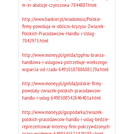
m-in-abolicje-czynszowa-7844887.html
http://www.bankier.pl/wiadomosc/Polskie-
firmy-powoluja-w-obliczu-kryzysu-Zwiazek-
Polskich-Pracodawcow-Handlu-i-Uslug-
7842973.html
http://www.money.pl/gielda/zpphiu-branza-
handlowa-i-uslugowa-potrzebuje-wiekszego-
wsparcia-od-rzadu-6491018788608129a.html
http://www.money.pl/gielda/polskie-firmy-
powolaly-zwiazek-polskich-pracodawcow-
handlu-i-uslug-6490308542646401a.html
http://www.money.pl/gospodarka/zwiazek-
polskich-pracodawcow-handlu-i-uslug-bedzie-
reprezentowal-interesy-firm-pokrzywdzonych-
przez-epidemie-6490341672429185a.html