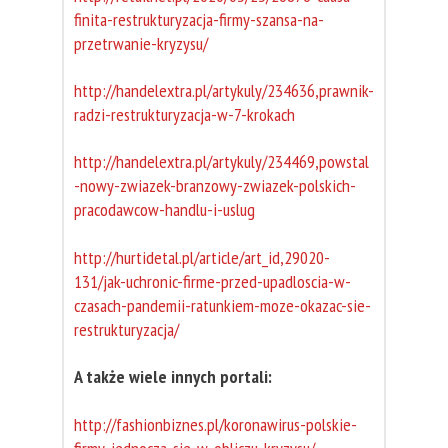
finita-restrukturyzacja-firmy-szansa-na-
przetrwanie-kryzysu/
http://handelextra.pl/artykuly/234636,prawnik-
radzi-restrukturyzacja-w-7-krokach
http://handelextra.pl/artykuly/234469,powstal
-nowy-zwiazek-branzowy-zwiazek-polskich-
pracodawcow-handlu-i-uslug
http://hurtidetal.pl/article/art_id,29020-
131/jak-uchronic-firme-przed-upadloscia-w-
czasach-pandemii-ratunkiem-moze-okazac-sie-
restrukturyzacja/
A także wiele innych portali:
http://fashionbiznes.pl/koronawirus-polskie-