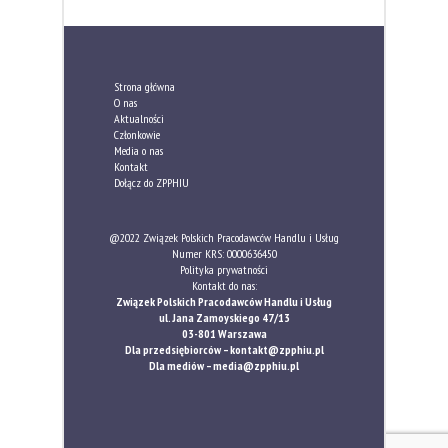
Strona główna
O nas
Aktualności
Członkowie
Media o nas
Kontakt
Dołącz do ZPPHIU
@2022 Związek Polskich Pracodawców Handlu i Usług
Numer KRS: 0000636450
Polityka prywatności
Kontakt do nas:
Związek Polskich Pracodawców Handlu i Usług
ul. Jana Zamoyskiego 47/13
03-801 Warszawa
Dla przedsiębiorców –
kontakt@zpphiu.pl
Dla mediów –
media@zpphiu.pl