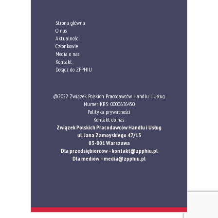
Strona główna
O nas
Aktualności
Członkowie
Media o nas
Kontakt
Dołącz do ZPPHIU
@2022 Związek Polskich Pracodawców Handlu i Usług
Numer KRS: 0000636450
Polityka prywatności
Kontakt do nas:
Związek Polskich Pracodawców Handlu i Usług
ul. Jana Zamoyskiego 47/13
03-801 Warszawa
Dla przedsiębiorców –
kontakt@zpphiu.pl
Dla mediów –
media@zpphiu.pl