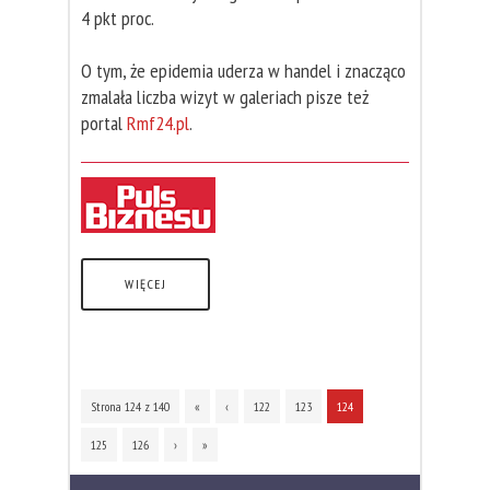
4 pkt proc.
O tym, że epidemia uderza w handel i znacząco
zmalała liczba wizyt w galeriach pisze też
portal
Rmf24.pl
.
WIĘCEJ
Strona 124 z 140
«
‹
122
123
124
125
126
›
»