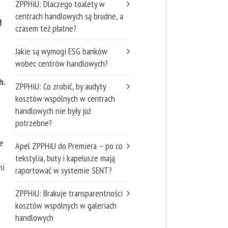
ZPPHiU: Dlaczego toalety w
centrach handlowych są brudne, a
ą
czasem też płatne?
Jakie są wymogi ESG banków
wobec centrów handlowych?
h.
ZPPHiU: Co zrobić, by audyty
kosztów wspólnych w centrach
handlowych nie były już
potrzebne?
e
Apel ZPPHiU do Premiera – po co
tekstylia, buty i kapelusze mają
mi
raportować w systemie SENT?
ZPPHiU: Brakuje transparentności
kosztów wspólnych w galeriach
handlowych