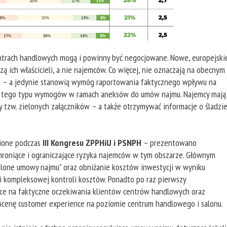
ntrach handlowych mogą i powinny być negocjowane. Nowe, europejski
ich właścicieli, a nie najemców. Co więcej, nie oznaczają na obecnym
ji – a jedynie stanowią wymóg raportowania faktycznego wpływu na
ać tego typu wymogów w ramach aneksów do umów najmu. Najemcy mają
 tzw. zielonych załączników – a także otrzymywać informacje o śladzi
ione podczas
III Kongresu ZPPHiU i PSNPH
– prezentowano
hroniące i ograniczające ryzyka najemców w tym obszarze. Głównym
elone umowy najmu” oraz obniżanie kosztów inwestycji w wyniku
 i kompleksowej kontroli kosztów. Ponadto po raz pierwszy
e na faktyczne oczekiwania klientów centrów handlowych oraz
cenę customer experience na poziomie centrum handlowego i salonu.