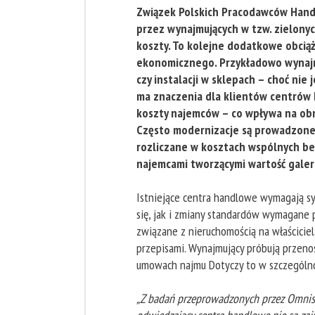
Związek Polskich Pracodawców Handl
przez wynajmujących w tzw. zielony
koszty. To kolejne dodatkowe obciąż
ekonomicznego. Przykładowo wynajm
czy instalacji w sklepach – choć nie
ma znaczenia dla klientów centrów 
koszty najemców – co wpływa na obni
Często modernizacje są prowadzone
rozliczane w kosztach wspólnych be
najemcami tworzącymi wartość galer
Istniejące centra handlowe wymagają sy
się, jak i zmiany standardów wymagane 
związane z nieruchomością na właścicie
przepisami. Wynajmujący próbują przeno
umowach najmu Dotyczy to w szczególno
„Z badań przeprowadzonych przez Omnise