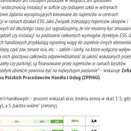
interesowani ani rodzajem posadzek w sklepach, ani sposobem
ż widocznością instalacji w suficie czy rodzajem szkła w witrynach
adowe żądania wynajmujących kierowane do najemców w centrach
i w ramach działań ESG. Jako Związek zrzeszający najemców sklepów i
ch od dłuższego czasu już sygnalizujemy, że nie możemy być zmuszani
ądzeń czy instalacji na podstawie rzekomych wymogów dyrektyw ESG. J
rach handlowych przykładają ogromną wagę do zupełnie innych elementó
sklepy, czyli tzw. tenant mix, etc. – zatem i cechy, na które wyłączny wpływ
a nich spoczywa całkowita odpowiedzialność za jakość wskazanych przez
toalety czy parkingi, są finansowane przez najemców w ramach kosztów
każdym obiekcie powinna być na najwyższym poziomie”
– wskazuje
Zofi
ku Polskich Pracodawców Handlu i Usług (ZPPHiU)
.
rii handlowych – procent wskazań oraz średnia ocena w skali 1-5, gdz
), a 5 „bardzo ważne” (zielony).