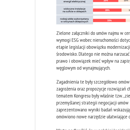
Zielone załączniki do umów najmu w ce
wymogi ESG wobec nieruchomości dotyczą 
etapie legislacji obowiązku modernizac
środowisko. Dlatego nie można narzuc
prawo i obowiązek mieć wpływ na zapisy
węglowym od wynajmujących.
Zagadnienia te były szczegółowo omów
zagrożenia oraz propozycje rozwiązań c
tematem Kongresu były właśnie tzw. „zi
przemyślanej strategii negocjacji umów
zaprezentowano wyniki badań wskazując
omówiono nowe narzędzie ułatwiające o