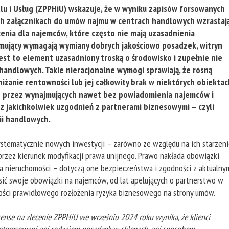
u i Usług (ZPPHiU) wskazuje, że w wyniku zapisów forsowanych
ch załącznikach do umów najmu w centrach handlowych wzrastaj
enia dla najemców, które często nie mają uzasadnienia
ujący wymagają wymiany dobrych jakościowo posadzek, witryn
 jest to element uzasadniony troską o środowisko i zupełnie nie
handlowych. Takie nieracjonalne wymogi sprawiają, że rosną
żanie rentowności lub jej całkowity brak w niektórych obiektac
 przez wynajmujących nawet bez powiadomienia najemców i
z jakichkolwiek uzgodnień z partnerami biznesowymi – czyli
ii handlowych.
stematycznie nowych inwestycji – zarówno ze względu na ich starzeni
przez kierunek modyfikacji prawa unijnego. Prawo nakłada obowiązki
la nieruchomości – dotyczą one bezpieczeństwa i zgodności z aktualny
sić swoje obowiązki na najemców, od lat apelujących o partnerstwo w
ści prawidłowego rozłożenia ryzyka biznesowego na strony umów.
nse na zlecenie ZPPHiU we wrześniu 2024 roku wynika, że klienci