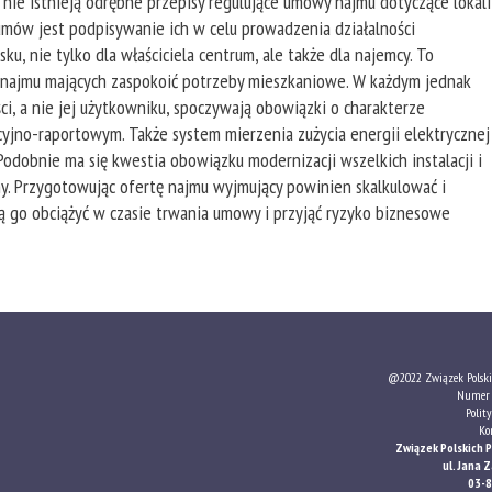
ji nie istnieją odrębne przepisy regulujące umowy najmu dotyczące lokali
umów jest podpisywanie ich w celu prowadzenia działalności
u, nie tylko dla właściciela centrum, ale także dla najemcy. To
 najmu mających zaspokoić potrzeby mieszkaniowe. W każdym jednak
ci, a nie jej użytkowniku, spoczywają obowiązki o charakterze
yjno-raportowym. Także system mierzenia zużycia energii elektrycznej
Podobnie ma się kwestia obowiązku modernizacji wszelkich instalacji i
ny. Przygotowując ofertę najmu wyjmujący powinien skalkulować i
ą go obciążyć w czasie trwania umowy i przyjąć ryzyko biznesowe
@2022 Związek Polski
Numer 
Polit
Ko
Związek Polskich 
ul. Jana
03-