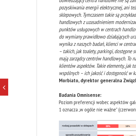
odwiedzający centra handlowe nie są za
pozyskiwania energii elektrycznej, ani te
sklepowych. Tymczasem takie są przykł
handlowych z uzasadnieniem modernizacj
punktów usługowych w centrach handlowy
do wymiany prawidłowo działających urz
wynika z naszych badań, klienci w cent
– takich, jak toalety, parkingi, dostępne 
mają zarządcy centrów handlowych. To n
klientów aspektów. Takie elementy, jak 
wspólnych – ich jakość i dostępność w 
Morbiato, dyrektor generalna Związ
Badania Omnisense:
Poziom preferencji wobec aspektów gale
1 oznacza „w ogóle nie ważne” (czerwony