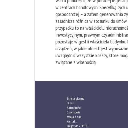
Warto podkreślić, że w polskiej legislac
w centrach handlowych. Specyfiką tych 
gospodarczej – a zatem generowania zysk
zasadnicza różnica w stosunku do umów
przypadku to na właścicielu nieruchomoś
inwestycyjnym, prawnym czy administrac
pozostaje w gestii właściciela budynku. 
urządzeń, w jakie obiekt jest wyposażo
uwzględnić wszystkie koszty, które mog
związane z własnością.
Strona główna
O nas
Aktualności
Członkowie
Media o nas
Kontakt
Dołącz do ZPPHIU