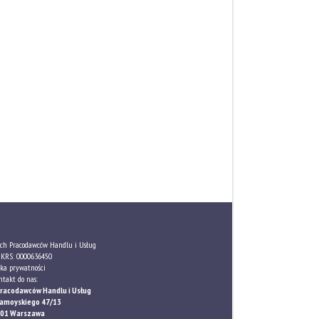
ch Pracodawców Handlu i Usług
KRS: 0000636450
yka prywatności
ntakt do nas:
Pracodawców Handlu i Usług
 Zamoyskiego 47/13
801 Warszawa