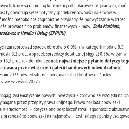
wych, które są naturalną konkurencją dla placówek regularnych, choć
koszty powodują systematyczny spadek rentowności najemców w
ć można niepokojące zagraniczne przykłady, że podwyższanie wartości
 może prowadzić do problemów finansowych – mówi
Zofia Morbiato,
racodawców Handlu i Usług (ZPPHiU).
wych zaraportowali spadek obrotów o 0,9%, a w kategorii moda o 8,3
niosła 8,2 proc., a spadek sprzedaży detalicznej sięgnął 0,3%, w tym w
o 16,3 proc. rok do roku.
Jednak najważniejsze pytanie dotyczy teg
rtowana przez właścicieli galerii handlowych odwiedzalność
śniu 2023 odwiedzalność mierzona liczbą klientów na 1 mkw.
iż we wrześniu 2022 r.
magają systematycznie nowych inwestycji – zarówno ze względu na ich
 wymagane przez przepisy prawa unijnego. Prawo nakłada obowiązki
la nieruchomości – dotyczą one bezpieczeństwa i zgodności z aktualny
ją przenosić te obowiązki na najemców – czyli sklepy i punkty usługowe