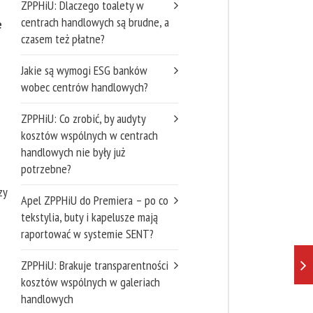
ZPPHiU: Dlaczego toalety w
centrach handlowych są brudne, a
e
czasem też płatne?
Jakie są wymogi ESG banków
wobec centrów handlowych?
ZPPHiU: Co zrobić, by audyty
kosztów wspólnych w centrach
handlowych nie były już
potrzebne?
zy
Apel ZPPHiU do Premiera – po co
tekstylia, buty i kapelusze mają
raportować w systemie SENT?
ZPPHiU: Brakuje transparentności
kosztów wspólnych w galeriach
handlowych