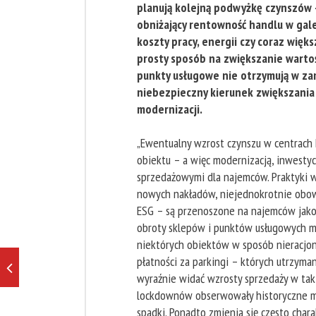
planują kolejną podwyżkę czynszów – 
obniżający rentowność handlu w gale
koszty pracy, energii czy coraz więk
prosty sposób na zwiększanie warto
punkty usługowe nie otrzymują w za
niebezpieczny kierunek zwiększania
modernizacji.
„Ewentualny wzrost czynszu w centrach
obiektu – a więc modernizacją, inwesty
sprzedażowymi dla najemców. Praktyki wł
nowych nakładów, niejednokrotnie obowi
ESG – są przenoszone na najemców jako
obroty sklepów i punktów usługowych ma
niektórych obiektów w sposób nieracjon
płatności za parkingi – których utrzym
wyraźnie widać wzrosty sprzedaży w taki
lockdownów obserwowały historyczne min
spadki. Ponadto zmienia się często cha