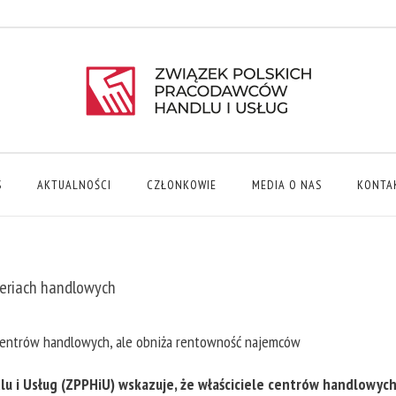
S
AKTUALNOŚCI
CZŁONKOWIE
MEDIA O NAS
KONTA
eriach handlowych
centrów handlowych, ale obniża rentowność najemców
u i Usług (ZPPHiU) wskazuje, że właściciele centrów handlowyc