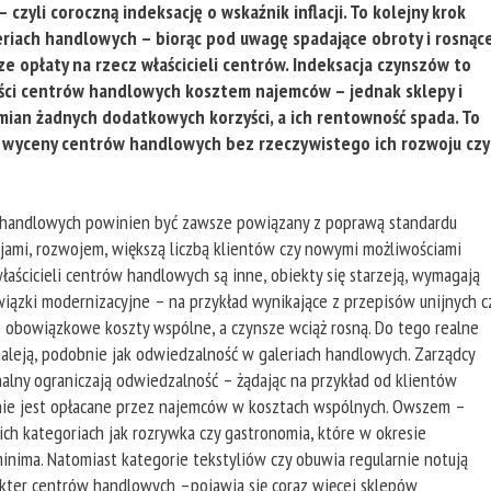
czyli coroczną indeksację o wskaźnik inflacji. To kolejny krok
riach handlowych – biorąc pod uwagę spadające obroty i rosnąc
sze opłaty na rzecz właścicieli centrów. Indeksacja czynszów to
ści centrów handlowych kosztem najemców – jednak sklepy i
mian żadnych dodatkowych korzyści, a ich rentowność spada. To
 wyceny centrów handlowych bez rzeczywistego ich rozwoju czy
 handlowych powinien być zawsze powiązany z poprawą standardu
cjami, rozwojem, większą liczbą klientów czy nowymi możliwościami
aścicieli centrów handlowych są inne, obiekty się starzeją, wymagają
ązki modernizacyjne – na przykład wynikające z przepisów unijnych c
 obowiązkowe koszty wspólne, a czynsze wciąż rosną. Do tego realne
leją, podobnie jak odwiedzalność w galeriach handlowych. Zarządcy
alny ograniczają odwiedzalność – żądając na przykład od klientów
anie jest opłacane przez najemców w kosztach wspólnych. Owszem –
ch kategoriach jak rozrywka czy gastronomia, które w okresie
ima. Natomiast kategorie tekstyliów czy obuwia regularnie notują
rakter centrów handlowych –pojawia się coraz więcej sklepów