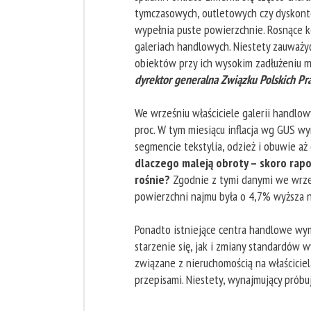
tymczasowych, outletowych czy dyskonto
wypełnia puste powierzchnie. Rosnące 
galeriach handlowych. Niestety zauważy
obiektów przy ich wysokim zadłużeniu
dyrektor generalna Związku Polskich P
We wrześniu właściciele galerii handlo
proc. W tym miesiącu inflacja wg GUS wy
segmencie tekstylia, odzież i obuwie aż 
dlaczego maleją obroty – skoro rapo
rośnie?
Zgodnie z tymi danymi we wrze
powierzchni najmu była o 4,7% wyższa n
Ponadto istniejące centra handlowe wy
starzenie się, jak i zmiany standardów
związane z nieruchomością na właścicie
przepisami. Niestety, wynajmujący próbu